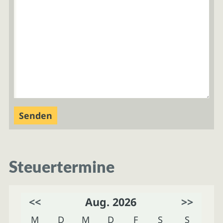
Steuertermine
<<
Aug. 2026
>>
M
D
M
D
F
S
S