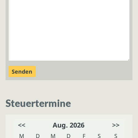
Steuertermine
<<
Aug. 2026
>>
M
D
M
D
F
S
S