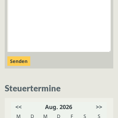
Steuertermine
<<
Aug. 2026
>>
M
D
M
D
F
S
S