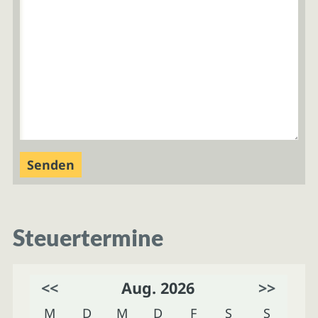
Steuertermine
<<
Aug. 2026
>>
M
D
M
D
F
S
S