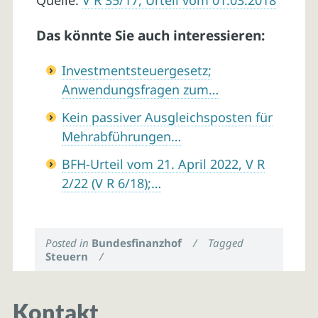
Quelle:
V R 35/17, Urteil vom 01.03.2018
Das könnte Sie auch interessieren:
Investmentsteuergesetz;
Anwendungsfragen zum…
Kein passiver Ausgleichsposten für
Mehrabführungen…
BFH-Urteil vom 21. April 2022, V R
2/22 (V R 6/18);…
Posted in
Bundesfinanzhof
/
Tagged
Steuern
/
Kontakt