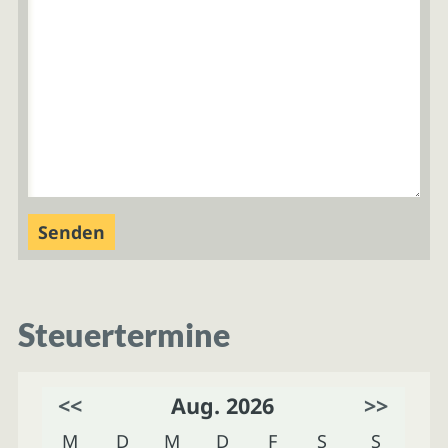
Steuertermine
<<
Aug. 2026
>>
M
D
M
D
F
S
S