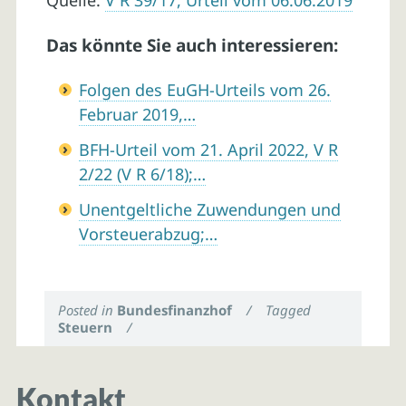
Quelle:
V R 39/17, Urteil vom 06.06.2019
Das könnte Sie auch interessieren:
Folgen des EuGH-Urteils vom 26.
Februar 2019,…
BFH-Urteil vom 21. April 2022, V R
2/22 (V R 6/18);…
Unentgeltliche Zuwendungen und
Vorsteuerabzug;…
Posted in
Bundesfinanzhof
/
Tagged
Steuern
/
Kontakt