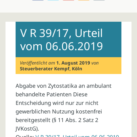
Skip
to
V R 39/17, Urteil
content
vom 06.06.2019
Veröffentlicht am
1. August 2019
von
Steuerberater Kempf, Köln
Abgabe von Zytostatika an ambulant
behandelte Patienten Diese
Entscheidung wird nur zur nicht
gewerblichen Nutzung kostenfrei
bereitgestellt (§ 11 Abs. 2 Satz 2
JVKostG).