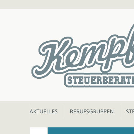
Skip
AKTUELLES
BERUFSGRUPPEN
ST
to
content