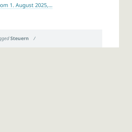
vom 1. August 2025,…
gged
Steuern
/