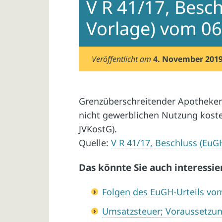
V R 41/17, Besc
Vorlage) vom 06
Veröffentlicht am
4. November 201
Grenzüberschreitender Apotheken
nicht gewerblichen Nutzung kostenf
JVKostG).
Quelle:
V R 41/17, Beschluss (EuG
Das könnte Sie auch interessie
Folgen des EuGH-Urteils vo
Umsatzsteuer; Voraussetzu