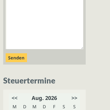
Steuertermine
<<
Aug. 2026
>>
M
D
M
D
F
S
S