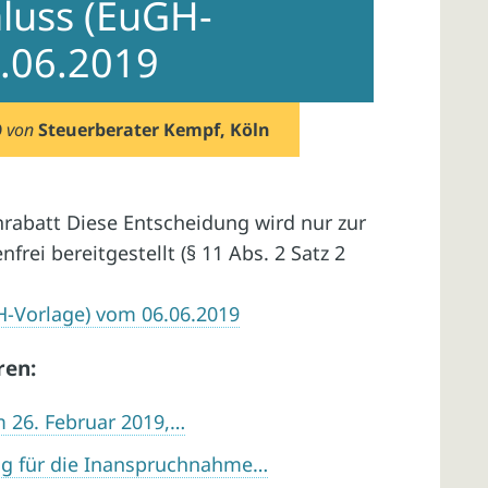
hluss (EuGH-
.06.2019
9
von
Steuerberater Kempf, Köln
rabatt Diese Entscheidung wird nur zur
rei bereitgestellt (§ 11 Abs. 2 Satz 2
H-Vorlage) vom 06.06.2019
ren:
m 26. Februar 2019,…
ng für die Inanspruchnahme…