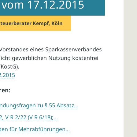
il vom 17.12.2015
Steuerberater Kempf, Köln
 Vorstandes eines Sparkassenverbandes
nicht gewerblichen Nutzung kostenfrei
VKostG).
2.2015
ren:
ndungsfragen zu § 55 Absatz…
, V R 2/22 (V R 6/18);…
sten für Mehrabführungen…