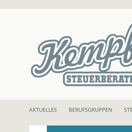
Skip
AKTUELLES
BERUFSGRUPPEN
ST
to
content