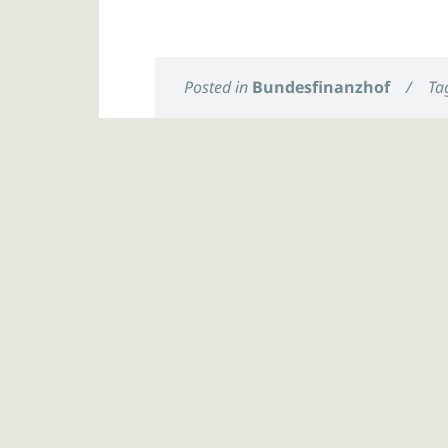
Posted in
Bundesfinanzhof
/
Ta