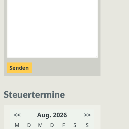
Steuertermine
<<
Aug. 2026
>>
M
D
M
D
F
S
S