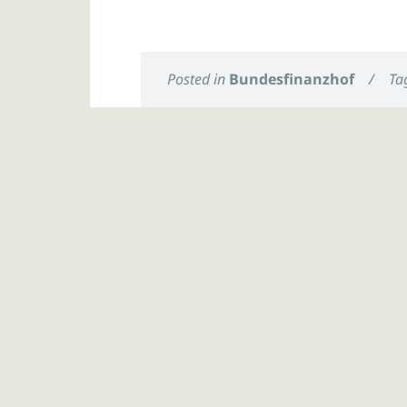
Posted in
Bundesfinanzhof
/
Ta