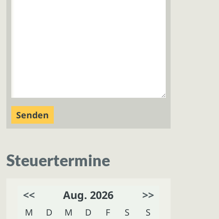
Steuertermine
<<
Aug. 2026
>>
M
D
M
D
F
S
S