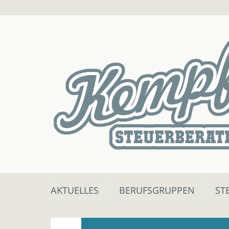
Skip
AKTUELLES
BERUFSGRUPPEN
ST
to
content