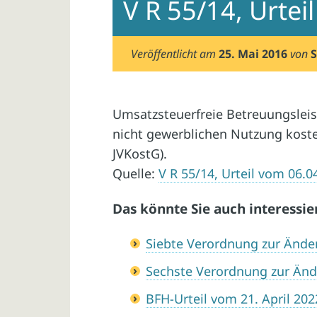
V R 55/14, Urte
Veröffentlicht am
25. Mai 2016
von
S
Umsatzsteuerfreie Betreuungsleis
nicht gewerblichen Nutzung kostenf
JVKostG).
Quelle:
V R 55/14, Urteil vom 06.0
Das könnte Sie auch interessie
Siebte Verordnung zur Änd
Sechste Verordnung zur Än
BFH-Urteil vom 21. April 2022