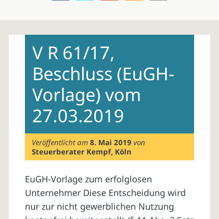
Skip
to
V R 61/17,
content
Beschluss (EuGH-
Vorlage) vom
27.03.2019
Veröffentlicht am
8. Mai 2019
von
Steuerberater Kempf, Köln
EuGH-Vorlage zum erfolglosen
Unternehmer Diese Entscheidung wird
nur zur nicht gewerblichen Nutzung