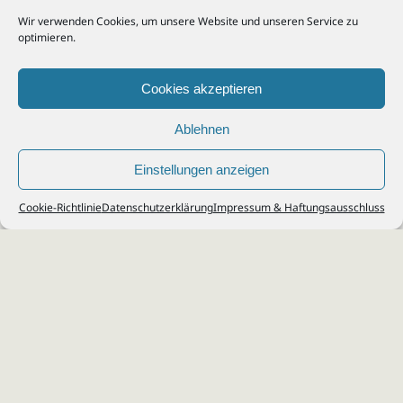
Wir verwenden Cookies, um unsere Website und unseren Service zu
optimieren.
Cookies akzeptieren
Ablehnen
Einstellungen anzeigen
© 2026
Steuerberater Kempf, Köln - Steuerberatung Poll, Porz, Deutz, Mülheim,
Cookie-Richtlinie
Datenschutzerklärung
Impressum & Haftungsausschluss
Vingst, Ostheim, Kalk, Humboldt, Gremberg
Impressum
|
Datenschutz
Jobs & Karriere
Steuerberatung Köln
Formulare Download
Kontakt
Cookie-Richtlinie (EU)
Ihr
Steuerberater in Köln
für
Steuererklärung
,
Einkommensteuer
,
Finanzbuchhaltung
,
Lohnabrechnung
,
Einnahmen-Überschuss-
Rechnung
,
Jahresabschluss
.
Steuerberatung
zu
Erbschaftssteuer
,
Lohnsteu
erjahresausgleich
,
Werbungskosten
,
Fahrtkosten
.