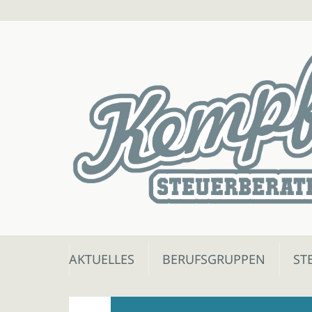
Skip
AKTUELLES
BERUFSGRUPPEN
ST
to
content