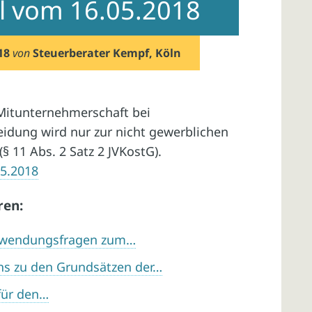
il vom 16.05.2018
18
von
Steuerberater Kempf, Köln
Mitunternehmerschaft bei
idung wird nur zur nicht gewerblichen
(§ 11 Abs. 2 Satz 2 JVKostG).
05.2018
ren:
Anwendungsfragen zum…
ns zu den Grundsätzen der…
für den…