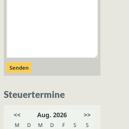
Steuertermine
<<
Aug. 2026
>>
M
D
M
D
F
S
S