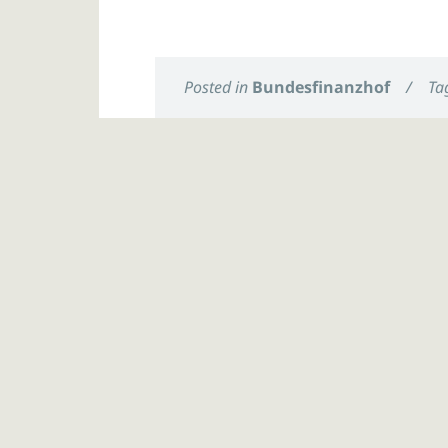
Posted in
Bundesfinanzhof
/
Ta