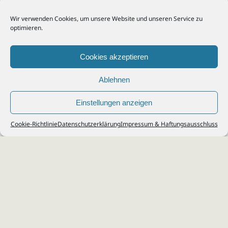
Wir verwenden Cookies, um unsere Website und unseren Service zu
optimieren.
Cookies akzeptieren
Ablehnen
Einstellungen anzeigen
© 2026
Steuerberater Kempf, Köln - Steuerberatung Poll, Porz, Deutz, Mülheim,
Cookie-Richtlinie
Datenschutzerklärung
Impressum & Haftungsausschluss
Vingst, Ostheim, Kalk, Humboldt, Gremberg
Impressum
|
Datenschutz
Jobs & Karriere
Steuerberatung Köln
Formulare Download
Kontakt
Cookie-Richtlinie (EU)
Ihr
Steuerberater in Köln
für
Steuererklärung
,
Einkommensteuer
,
Finanzbuchhaltung
,
Lohnabrechnung
,
Einnahmen-Überschuss-
Rechnung
,
Jahresabschluss
.
Steuerberatung
zu
Erbschaftssteuer
,
Lohnsteu
erjahresausgleich
,
Werbungskosten
,
Fahrtkosten
.