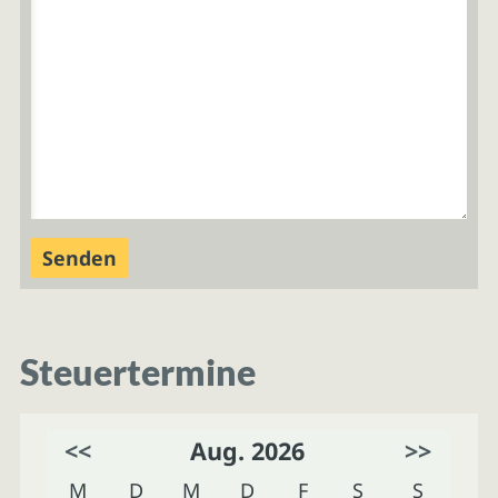
Steuertermine
<<
Aug. 2026
>>
M
D
M
D
F
S
S