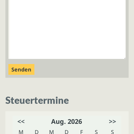
Steuertermine
<<
Aug. 2026
>>
M
D
M
D
F
S
S