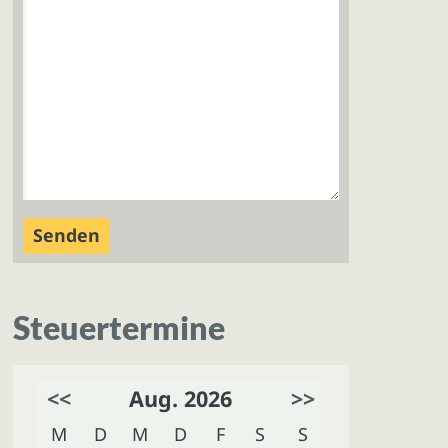
Steuertermine
<<
Aug. 2026
>>
M
D
M
D
F
S
S