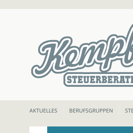
Skip
AKTUELLES
BERUFSGRUPPEN
ST
to
content