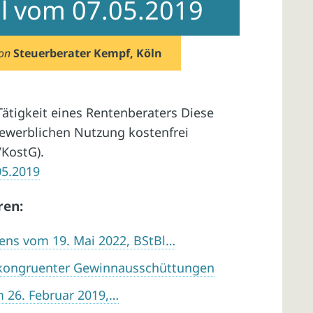
eil vom 07.05.2019
von
Steuerberater Kempf, Köln
Tätigkeit eines Rentenberaters Diese
gewerblichen Nutzung kostenfrei
VKostG).
05.2019
ren:
ens vom 19. Mai 2022, BStBl…
nkongruenter Gewinnausschüttungen
m 26. Februar 2019,…