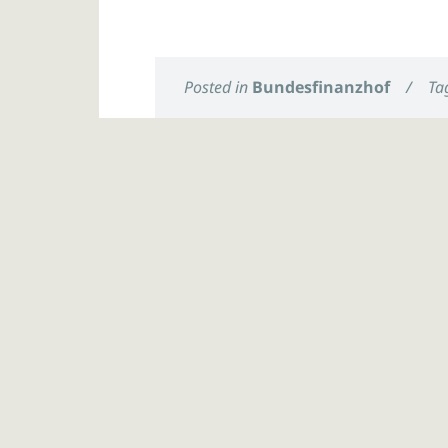
Posted in
Bundesfinanzhof
/
Ta