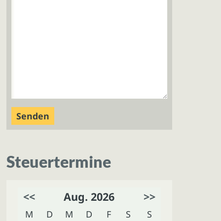
Steuertermine
<<
Aug. 2026
>>
M
D
M
D
F
S
S