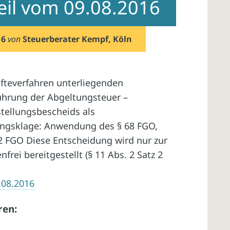
teil vom 09.08.2016
16
von
Steuerberater Kempf, Köln
teverfahren unterliegenden
ührung der Abgeltungsteuer –
tellungsbescheids als
ungsklage: Anwendung des § 68 FGO,
2 FGO Diese Entscheidung wird nur zur
rei bereitgestellt (§ 11 Abs. 2 Satz 2
9.08.2016
ren: