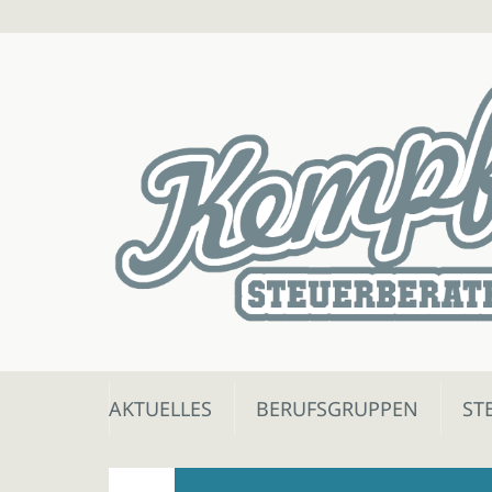
Skip
AKTUELLES
BERUFSGRUPPEN
ST
to
content