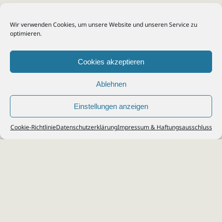
Wir verwenden Cookies, um unsere Website und unseren Service zu
optimieren.
Cookies akzeptieren
Ablehnen
Einstellungen anzeigen
© 2026
Steuerberater Kempf, Köln - Steuerberatung Poll, Porz, Deutz, Mülheim,
Cookie-Richtlinie
Datenschutzerklärung
Impressum & Haftungsausschluss
Vingst, Ostheim, Kalk, Humboldt, Gremberg
Impressum
|
Datenschutz
Jobs & Karriere
Steuerberatung Köln
Formulare Download
Kontakt
Cookie-Richtlinie (EU)
Ihr
Steuerberater in Köln
für
Steuererklärung
,
Einkommensteuer
,
Finanzbuchhaltung
,
Lohnabrechnung
,
Einnahmen-Überschuss-
Rechnung
,
Jahresabschluss
.
Steuerberatung
zu
Erbschaftssteuer
,
Lohnsteu