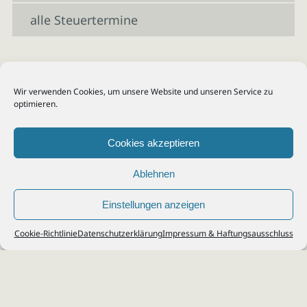
alle Steuertermine
Wir verwenden Cookies, um unsere Website und unseren Service zu
optimieren.
Cookies akzeptieren
Ablehnen
Einstellungen anzeigen
© 2026
Steuerberater Kempf, Köln - Steuerberatung Poll, Porz, Deutz, Mülheim,
Cookie-Richtlinie
Datenschutzerklärung
Impressum & Haftungsausschluss
Vingst, Ostheim, Kalk, Humboldt, Gremberg
Impressum
|
Datenschutz
Jobs & Karriere
Steuerberatung Köln
Formulare Download
Kontakt
Cookie-Richtlinie (EU)