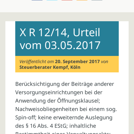
Skip
to
X R 12/14, Urteil
content
vom 03.05.2017
Veröffentlicht am
20. September 2017
von
Steuerberater Kempf, Köln
Berücksichtigung der Beiträge anderer
Versorgungseinrichtungen bei der
Anwendung der Õffnungsklausel;
Nachweisobliegenheiten bei einem sog.
Spin-off; keine erweiternde Auslegung
des § 16 Abs. 4 EStG; inhaltliche