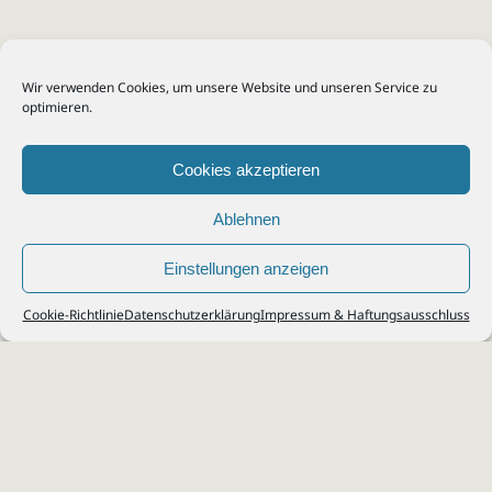
Wir verwenden Cookies, um unsere Website und unseren Service zu
optimieren.
Cookies akzeptieren
Ablehnen
Einstellungen anzeigen
© 2026
Steuerberater Kempf, Köln - Steuerberatung Poll, Porz, Deutz, Mülheim,
Cookie-Richtlinie
Datenschutzerklärung
Impressum & Haftungsausschluss
Vingst, Ostheim, Kalk, Humboldt, Gremberg
Impressum
|
Datenschutz
Jobs & Karriere
Steuerberatung Köln
Formulare Download
Kontakt
Cookie-Richtlinie (EU)
Ihr
Steuerberater in Köln
für
Steuererklärung
,
Einkommensteuer
,