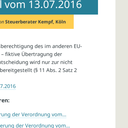
il vom 13.07.2016
on
Steuerberater Kempf, Köln
sberechtigung des im anderen EU-
 – fiktive Übertragung der
ntscheidung wird nur zur nicht
reitgestellt (§ 11 Abs. 2 Satz 2
07.2016
ren:
erung der Verordnung vom…
derung der Verordnung vom…