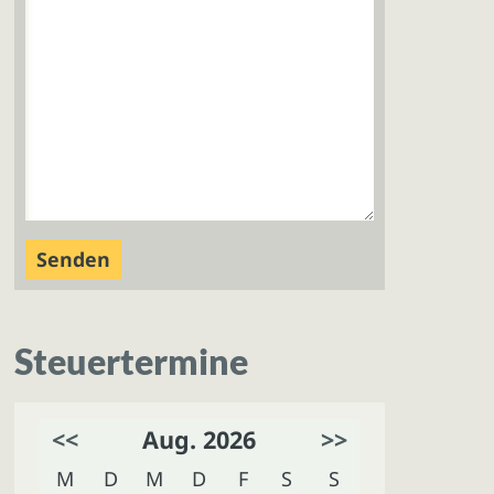
Steuertermine
<<
Aug. 2026
>>
M
D
M
D
F
S
S