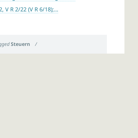
, V R 2/22 (V R 6/18);…
gged
Steuern
/