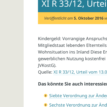
XI R 33/12, Urte
Veröffentlicht am
5. Oktober 2016
v
Kindergeld: Vorrangige Anspruch
Mitgliedstaat lebenden Elternteils
Wohnsituation ins Inland Diese E
gewerblichen Nutzung kostenfrei be
JVKostG).
Quelle:
XI R 33/12, Urteil vom 13.
Das könnte Sie auch interessie
Siebte Verordnung zur Änd
Sechste Verordnung zur Än