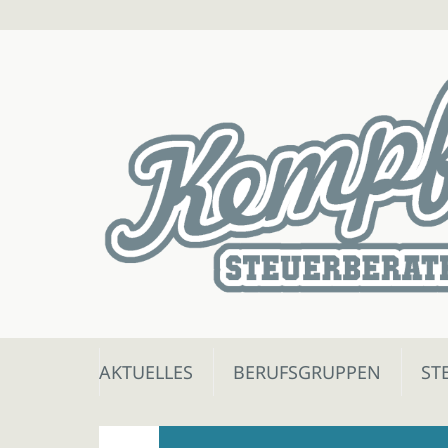
Skip
AKTUELLES
BERUFSGRUPPEN
ST
to
content