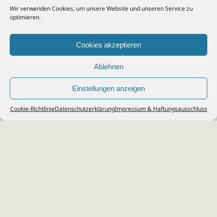
Wir verwenden Cookies, um unsere Website und unseren Service zu
optimieren.
Cookies akzeptieren
Ablehnen
Einstellungen anzeigen
© 2026
Steuerberater Kempf, Köln - Steuerberatung Poll, Porz, Deutz, Mülheim,
Cookie-Richtlinie
Datenschutzerklärung
Impressum & Haftungsausschluss
Vingst, Ostheim, Kalk, Humboldt, Gremberg
Impressum
|
Datenschutz
Jobs & Karriere
Steuerberatung Köln
Formulare Download
Kontakt
Cookie-Richtlinie (EU)
Ihr
Steuerberater in Köln
für
Steuererklärung
,
Einkommensteuer
,
Finanzbuchhaltung
,
Lohnabrechnung
,
Einnahmen-Überschuss-
Rechnung
,
Jahresabschluss
.
Steuerberatung
zu
Erbschaftssteuer
,
Lohnsteu
erjahresausgleich
,
Werbungskosten
,
Fahrtkosten
.
Webdesign & SEO: da Agency, Köln