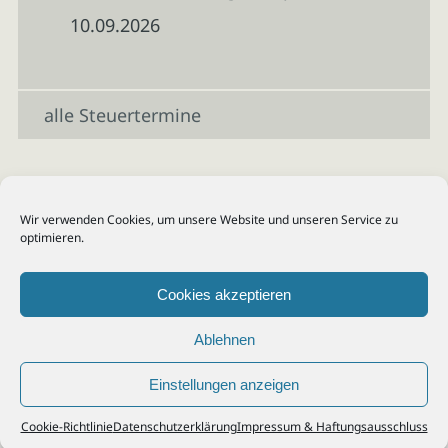
10.09.2026
alle Steuertermine
Wir verwenden Cookies, um unsere Website und unseren Service zu
optimieren.
Cookies akzeptieren
Ablehnen
Einstellungen anzeigen
© 2026
Steuerberater Kempf, Köln - Steuerberatung Poll, Porz, Deutz, Mülheim,
Cookie-Richtlinie
Datenschutzerklärung
Impressum & Haftungsausschluss
Vingst, Ostheim, Kalk, Humboldt, Gremberg