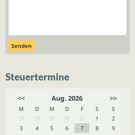
Steuertermine
<<
Aug. 2026
>>
M
D
M
D
F
S
S
27
28
29
30
31
1
2
3
4
5
6
7
8
9