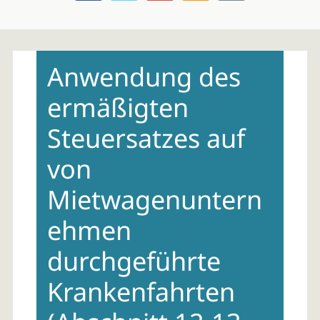
Skip
to
Anwendung des
content
ermäßigten
Steuersatzes auf
von
Mietwagenuntern
ehmen
durchgeführte
Krankenfahrten