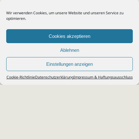
Wir verwenden Cookies, um unsere Website und unseren Service zu
optimieren.
Cookies akzeptieren
Ablehnen
Einstellungen anzeigen
© 2026
Steuerberater Kempf, Köln - Steuerberatung Poll, Porz, Deutz, Mülheim,
Cookie-Richtlinie
Datenschutzerklärung
Impressum & Haftungsausschluss
Vingst, Ostheim, Kalk, Humboldt, Gremberg
Impressum
|
Datenschutz
Jobs & Karriere
Steuerberatung Köln
Formulare Download
Kontakt
Cookie-Richtlinie (EU)
Ihr
Steuerberater in Köln
für
Steuererklärung
,
Einkommensteuer
,
Finanzbuchhaltung
,
Lohnabrechnung
,
Einnahmen-Überschuss-
Rechnung
,
Jahresabschluss
.
Steuerberatung
zu
Erbschaftssteuer
,
Lohnsteu