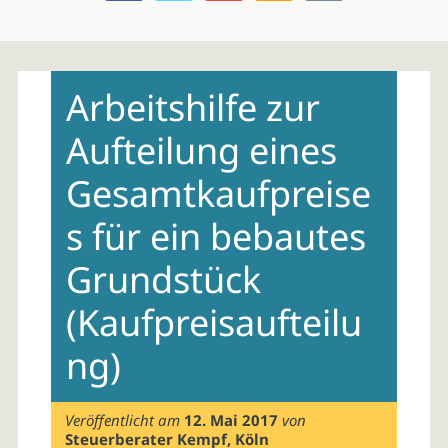
Skip
to
Arbeitshilfe zur
content
Aufteilung eines
Gesamtkaufpreise
s für ein bebautes
Grundstück
(Kaufpreisaufteilu
ng)
Veröffentlicht am
12. Mai 2017
von
Steuerberater Kempf, Köln