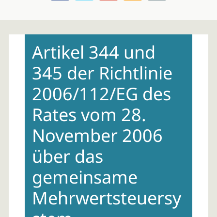
Skip
to
Artikel 344 und
content
345 der Richtlinie
2006/112/EG des
Rates vom 28.
November 2006
über das
gemeinsame
Mehrwertsteuersy