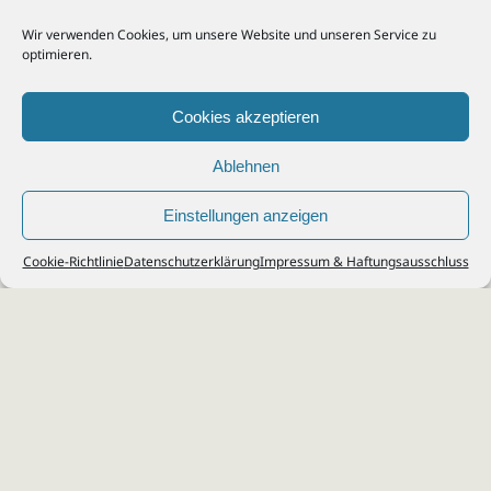
Wir verwenden Cookies, um unsere Website und unseren Service zu
optimieren.
Cookies akzeptieren
Ablehnen
Einstellungen anzeigen
© 2026
Steuerberater Kempf, Köln - Steuerberatung Poll, Porz, Deutz, Mülheim,
Cookie-Richtlinie
Datenschutzerklärung
Impressum & Haftungsausschluss
Vingst, Ostheim, Kalk, Humboldt, Gremberg
Impressum
|
Datenschutz
Jobs & Karriere
Steuerberatung Köln
Formulare Download
Kontakt
Cookie-Richtlinie (EU)
Ihr
Steuerberater in Köln
für
Steuererklärung
,
Einkommensteuer
,
Finanzbuchhaltung
,
Lohnabrechnung
,
Einnahmen-Überschuss-
Rechnung
,
Jahresabschluss
.
Steuerberatung
zu
Erbschaftssteuer
,
Lohnsteu
erjahresausgleich
,
Werbungskosten
,
Fahrtkosten
.