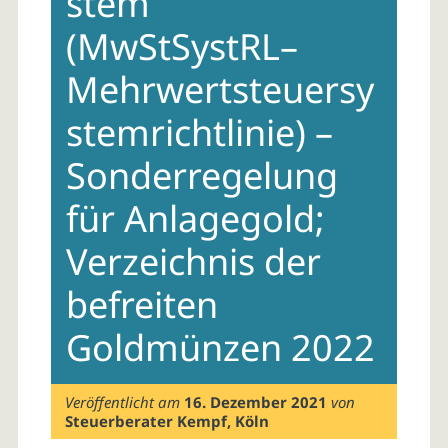
stem
(MwStSystRL–
Mehrwertsteuersy
stemrichtlinie) –
Sonderregelung
für Anlagegold;
Verzeichnis der
befreiten
Goldmünzen 2022
Veröffentlicht am
16. Dezember 2021
von
Steuerberater Kempf, Köln