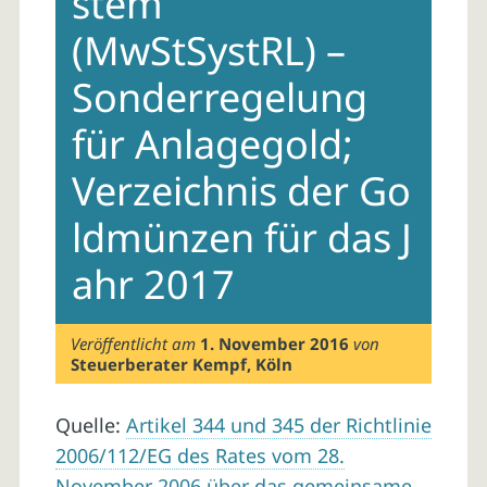
stem
(MwStSystRL) –
Sonderregelung
für Anlagegold;
Verzeichnis der Go
ldmünzen für das J
ahr 2017
Veröffentlicht am
1. November 2016
von
Steuerberater Kempf, Köln
Quelle:
Artikel 344 und 345 der Richtlinie
2006/112/EG des Rates vom 28.
November 2006 über das gemeinsame