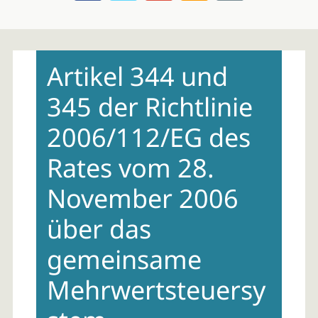
Skip
to
Artikel 344 und
content
345 der Richtlinie
2006/112/EG des
Rates vom 28.
November 2006
über das
gemeinsame
Mehrwertsteuersy