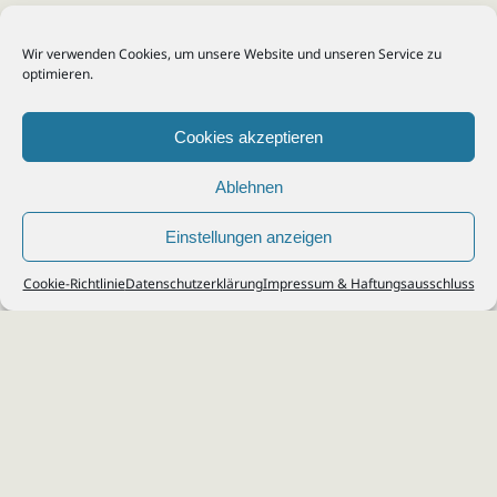
Wir verwenden Cookies, um unsere Website und unseren Service zu
optimieren.
Cookies akzeptieren
Ablehnen
Einstellungen anzeigen
© 2026
Steuerberater Kempf, Köln - Steuerberatung Poll, Porz, Deutz, Mülheim,
Cookie-Richtlinie
Datenschutzerklärung
Impressum & Haftungsausschluss
Vingst, Ostheim, Kalk, Humboldt, Gremberg
Impressum
|
Datenschutz
Jobs & Karriere
Steuerberatung Köln
Formulare Download
Kontakt
Cookie-Richtlinie (EU)
Ihr
Steuerberater in Köln
für
Steuererklärung
,
Einkommensteuer
,
Finanzbuchhaltung
,
Lohnabrechnung
,
Einnahmen-Überschuss-
Rechnung
,
Jahresabschluss
.
Steuerberatung
zu
Erbschaftssteuer
,
Lohnsteu