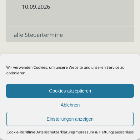
10.09.2026
alle Steuertermine
Wir verwenden Cookies, um unsere Website und unseren Service zu
optimieren.
Cookies akzeptieren
Ablehnen
Einstellungen anzeigen
© 2026
Steuerberater Kempf, Köln - Steuerberatung Poll, Porz, Deutz, Mülheim,
Cookie-Richtlinie
Datenschutzerklärung
Impressum & Haftungsausschluss
Vingst, Ostheim, Kalk, Humboldt, Gremberg