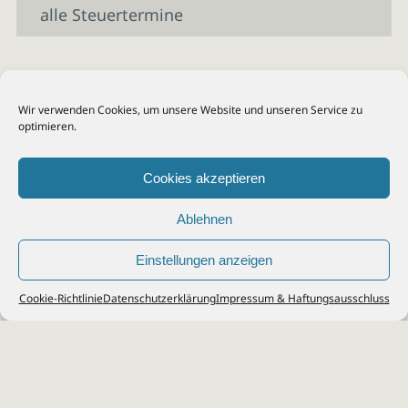
alle Steuertermine
Wir verwenden Cookies, um unsere Website und unseren Service zu
optimieren.
Cookies akzeptieren
Ablehnen
Einstellungen anzeigen
© 2026
Steuerberater Kempf, Köln - Steuerberatung Poll, Porz, Deutz, Mülheim,
Cookie-Richtlinie
Datenschutzerklärung
Impressum & Haftungsausschluss
Vingst, Ostheim, Kalk, Humboldt, Gremberg
Impressum
|
Datenschutz
Jobs & Karriere
Steuerberatung Köln
Formulare Download
Kontakt
Cookie-Richtlinie (EU)