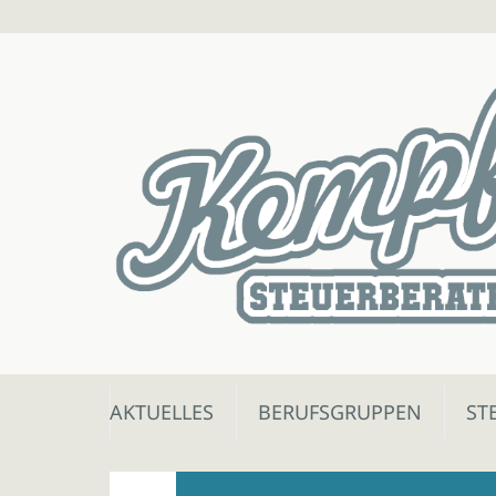
Skip
AKTUELLES
BERUFSGRUPPEN
ST
to
content