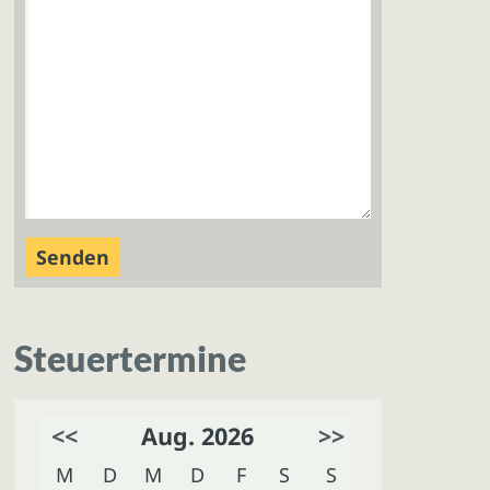
Steuertermine
<<
Aug. 2026
>>
M
D
M
D
F
S
S