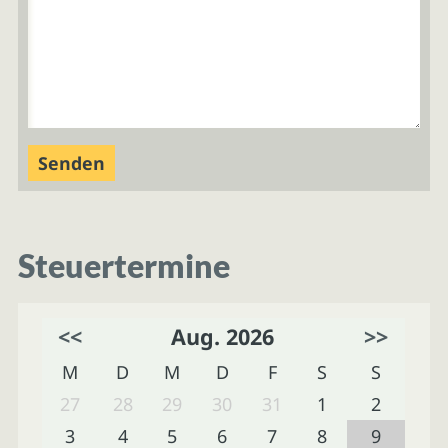
Steuertermine
<<
Aug. 2026
>>
M
D
M
D
F
S
S
27
28
29
30
31
1
2
3
4
5
6
7
8
9