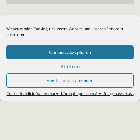
Wir verwenden Cookies, um unsere Website und unseren Service zu
optimieren.
Cookies akzeptieren
Ablehnen
Einstellungen anzeigen
© 2026
Steuerberater Kempf, Köln - Steuerberatung Poll, Porz, Deutz, Mülheim,
Cookie-Richtlinie
Datenschutzerklärung
Impressum & Haftungsausschluss
Vingst, Ostheim, Kalk, Humboldt, Gremberg
Impressum
|
Datenschutz
Jobs & Karriere
Steuerberatung Köln
Formulare Download
Kontakt
Cookie-Richtlinie (EU)
Ihr
Steuerberater in Köln
für
Steuererklärung
,
Einkommensteuer
,