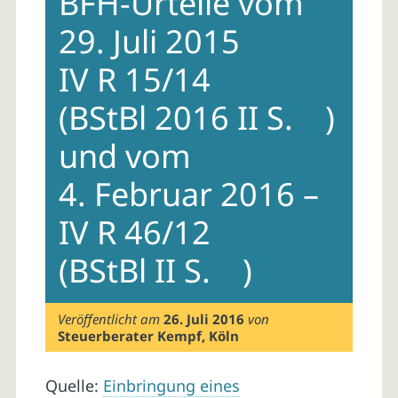
BFH-Urteile vom
29. Juli 2015
IV R 15/14
(BStBl 2016 II S. )
und vom
4. Februar 2016 –
IV R 46/12
(BStBl II S. )
Veröffentlicht am
26. Juli 2016
von
Steuerberater Kempf, Köln
Quelle:
Einbringung eines