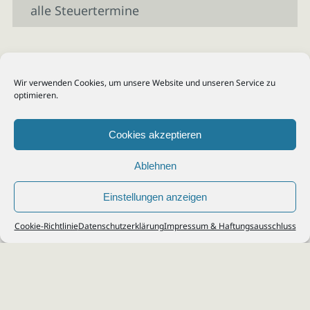
alle Steuertermine
Wir verwenden Cookies, um unsere Website und unseren Service zu
optimieren.
Cookies akzeptieren
Ablehnen
Einstellungen anzeigen
© 2026
Steuerberater Kempf, Köln - Steuerberatung Poll, Porz, Deutz, Mülheim,
Cookie-Richtlinie
Datenschutzerklärung
Impressum & Haftungsausschluss
Vingst, Ostheim, Kalk, Humboldt, Gremberg
Impressum
|
Datenschutz
Jobs & Karriere
Steuerberatung Köln
Formulare Download
Kontakt
Cookie-Richtlinie (EU)