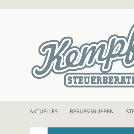
Skip
AKTUELLES
BERUFSGRUPPEN
ST
to
content