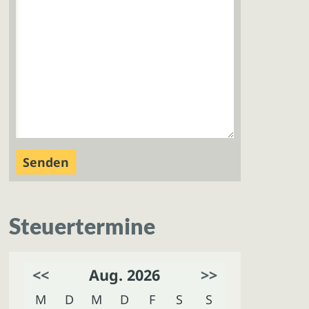
Steuertermine
<<
Aug. 2026
>>
M
D
M
D
F
S
S