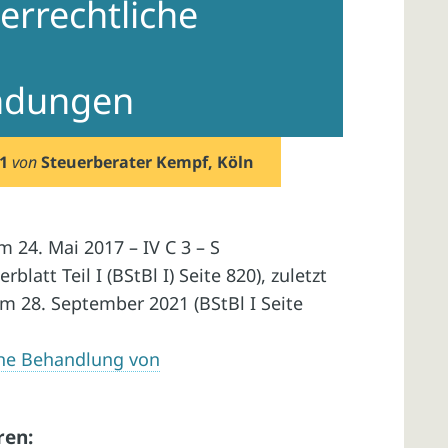
rrechtliche
n
ndungen
1
von
Steuerberater Kempf, Köln
24. Mai 2017 – IV C 3 – S
latt Teil I (BStBl I) Seite 820), zuletzt
 28. September 2021 (BStBl I Seite
he Behandlung von
ren: