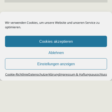
Wir verwenden Cookies, um unsere Website und unseren Service zu
optimieren.
Cookies akzeptieren
Ablehnen
Einstellungen anzeigen
© 2026
Steuerberater Kempf, Köln - Steuerberatung Poll, Porz, Deutz, Mülheim,
Cookie-Richtlinie
Datenschutzerklärung
Impressum & Haftungsausschluss
Vingst, Ostheim, Kalk, Humboldt, Gremberg
Impressum
|
Datenschutz
Jobs & Karriere
Steuerberatung Köln
Formulare Download
Kontakt
Cookie-Richtlinie (EU)
Ihr
Steuerberater in Köln
für
Steuererklärung
,
Einkommensteuer
,