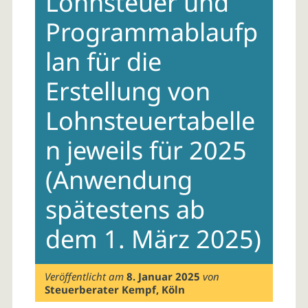
Lohnsteuer und
Programmablaufp
lan für die
Erstellung von
Lohnsteuertabelle
n jeweils für 2025
(Anwendung
spätestens ab
dem 1. März 2025)
Veröffentlicht am
8. Januar 2025
von
Steuerberater Kempf, Köln