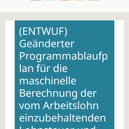
Skip
to
(ENTWUF)
content
Geänderter
Programmablaufp
lan für die
maschinelle
Berechnung der
vom Arbeitslohn
einzubehaltenden