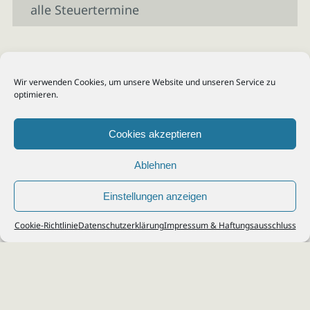
alle Steuertermine
Wir verwenden Cookies, um unsere Website und unseren Service zu
optimieren.
Cookies akzeptieren
Ablehnen
Einstellungen anzeigen
© 2026
Steuerberater Kempf, Köln - Steuerberatung Poll, Porz, Deutz, Mülheim,
Cookie-Richtlinie
Datenschutzerklärung
Impressum & Haftungsausschluss
Vingst, Ostheim, Kalk, Humboldt, Gremberg
Impressum
|
Datenschutz
Jobs & Karriere
Steuerberatung Köln
Formulare Download
Kontakt
Cookie-Richtlinie (EU)