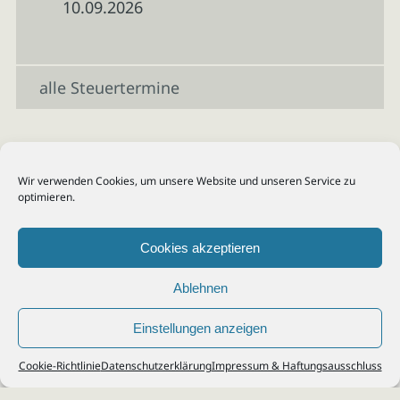
10.09.2026
alle Steuertermine
Wir verwenden Cookies, um unsere Website und unseren Service zu
optimieren.
Cookies akzeptieren
Ablehnen
Einstellungen anzeigen
© 2026
Steuerberater Kempf, Köln - Steuerberatung Poll, Porz, Deutz, Mülheim,
Cookie-Richtlinie
Datenschutzerklärung
Impressum & Haftungsausschluss
Vingst, Ostheim, Kalk, Humboldt, Gremberg