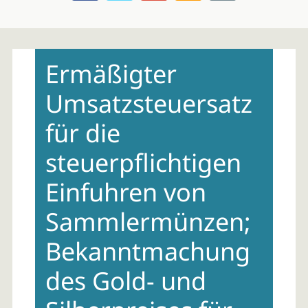
Skip
to
Ermäßigter
content
Umsatzsteuersatz
für die
steuerpflichtigen
Einfuhren von
Sammlermünzen;
Bekanntmachung
des Gold- und