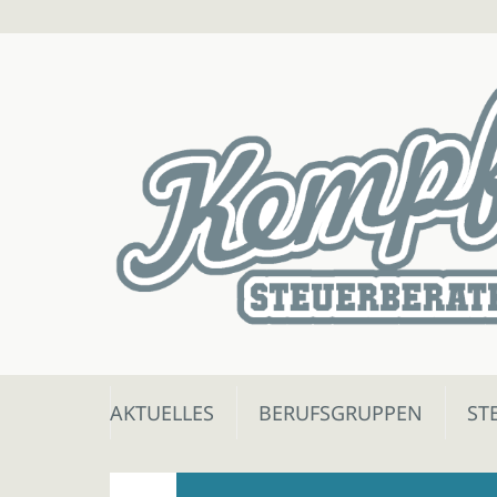
Skip
AKTUELLES
BERUFSGRUPPEN
ST
to
content