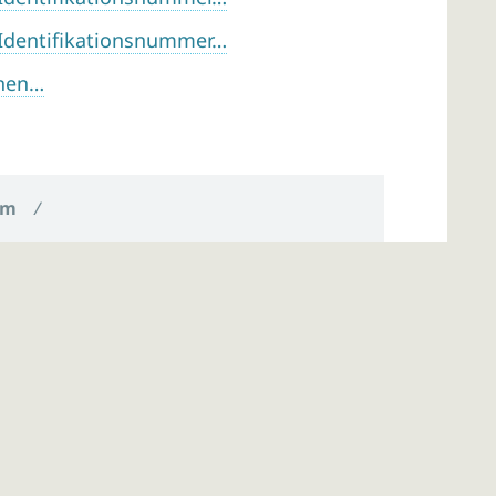
 Identifikationsnummer…
chen…
um
/