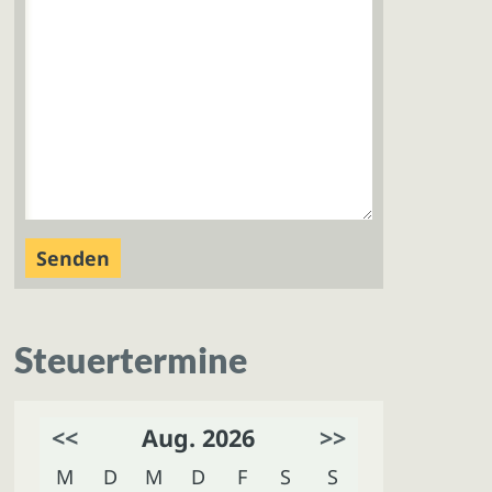
Steuertermine
<<
Aug. 2026
>>
M
D
M
D
F
S
S