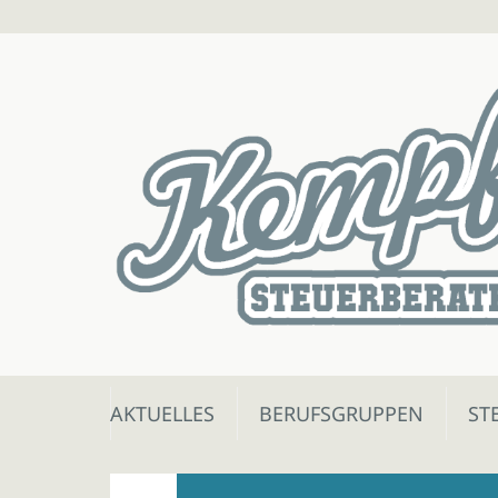
Skip
AKTUELLES
BERUFSGRUPPEN
ST
to
content