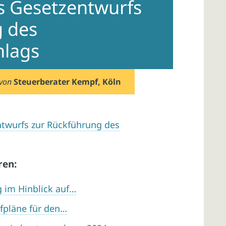
s Gesetzentwurfs
g des
hlags
von
Steuerberater Kempf, Köln
ntwurfs zur Rückführung des
ren:
g im Hinblick auf…
fpläne für den…