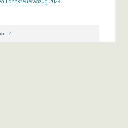
en Lohnsteuerabzug 2024
um
/