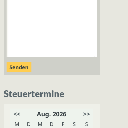
Steuertermine
<<
Aug. 2026
>>
M
D
M
D
F
S
S