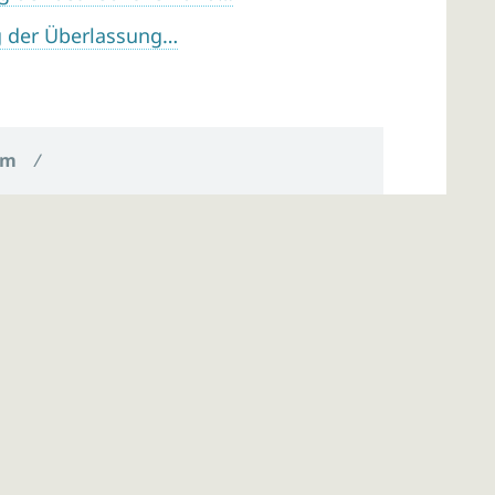
g der Überlassung…
um
/