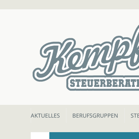
Skip
AKTUELLES
BERUFSGRUPPEN
ST
to
content