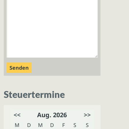
Steuertermine
<<
Aug. 2026
>>
M
D
M
D
F
S
S