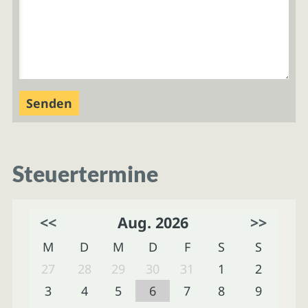
Steuertermine
<<
Aug. 2026
>>
M
D
M
D
F
S
S
27
28
29
30
31
1
2
3
4
5
6
7
8
9