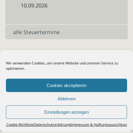
10.09.2026
alle Steuertermine
Wir verwenden Cookies, um unsere Website und unseren Service zu
optimieren.
Cookies akzeptieren
Ablehnen
Einstellungen anzeigen
© 2026
Steuerberater Kempf, Köln - Steuerberatung Poll, Porz, Deutz, Mülheim,
Cookie-Richtlinie
Datenschutzerklärung
Impressum & Haftungsausschluss
Vingst, Ostheim, Kalk, Humboldt, Gremberg