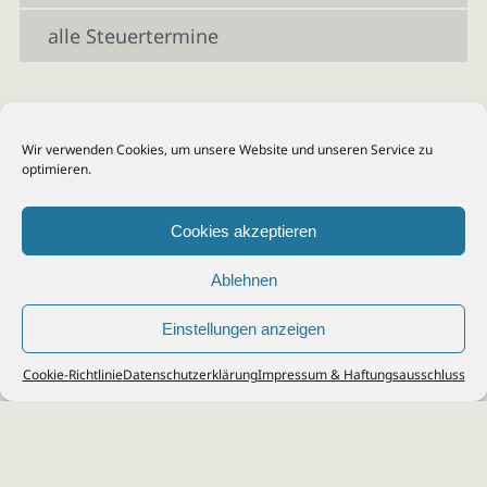
alle Steuertermine
Wir verwenden Cookies, um unsere Website und unseren Service zu
optimieren.
Cookies akzeptieren
Ablehnen
Einstellungen anzeigen
© 2026
Steuerberater Kempf, Köln - Steuerberatung Poll, Porz, Deutz, Mülheim,
Cookie-Richtlinie
Datenschutzerklärung
Impressum & Haftungsausschluss
Vingst, Ostheim, Kalk, Humboldt, Gremberg
Impressum
|
Datenschutz
Jobs & Karriere
Steuerberatung Köln
Formulare Download
Kontakt