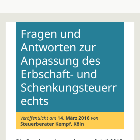
Skip
to
Fragen und
content
Antworten zur
Anpassung des
Erbschaft- und
Schenkungsteuerr
echts
Veröffentlicht am
14. März 2016
von
Steuerberater Kempf, Köln