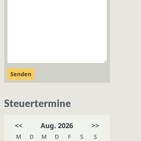
Steuertermine
<<
Aug. 2026
>>
M
D
M
D
F
S
S