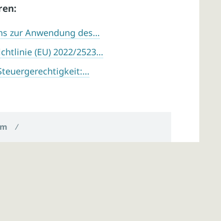
ren:
ens zur Anwendung des…
chtlinie (EU) 2022/2523…
Steuergerechtigkeit:…
um
/