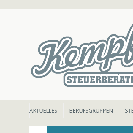
Skip
AKTUELLES
BERUFSGRUPPEN
ST
to
content