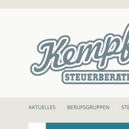
Skip
AKTUELLES
BERUFSGRUPPEN
ST
to
content