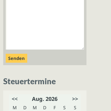
Steuertermine
<<
Aug. 2026
>>
M
D
M
D
F
S
S