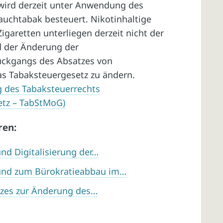
k wird derzeit unter Anwendung des
Rauchtabak besteuert. Nikotinhaltige
garetten unterliegen derzeit nicht der
d der Änderung der
ckgangs des Absatzes von
s Tabaksteuergesetz zu ändern.
g des Tabaksteuerrechts
etz – TabStMoG)
ren:
nd Digitalisierung der…
 und zum Bürokratieabbau im…
tzes zur Änderung des…