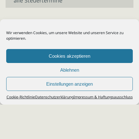
alle Steuertermine
Wir verwenden Cookies, um unsere Website und unseren Service zu
optimieren.
Cookies akzeptieren
Ablehnen
Einstellungen anzeigen
© 2026
Steuerberater Kempf, Köln - Steuerberatung Poll, Porz, Deutz, Mülheim,
Cookie-Richtlinie
Datenschutzerklärung
Impressum & Haftungsausschluss
Vingst, Ostheim, Kalk, Humboldt, Gremberg
Impressum
|
Datenschutz
Jobs & Karriere
Steuerberatung Köln
Formulare Download
Kontakt
Cookie-Richtlinie (EU)