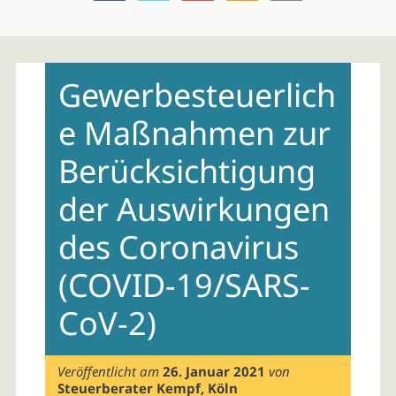
Skip
to
Gewerbesteuerlich
content
e Maßnahmen zur
Berücksichtigung
der Auswirkungen
des Coronavirus
(COVID-19/SARS-
CoV-2)
Veröffentlicht am
26. Januar 2021
von
Steuerberater Kempf, Köln