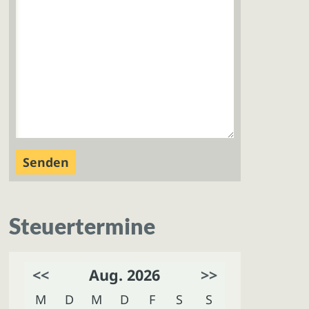
Steuertermine
<<
Aug. 2026
>>
M
D
M
D
F
S
S