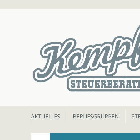
Skip
AKTUELLES
BERUFSGRUPPEN
ST
to
content