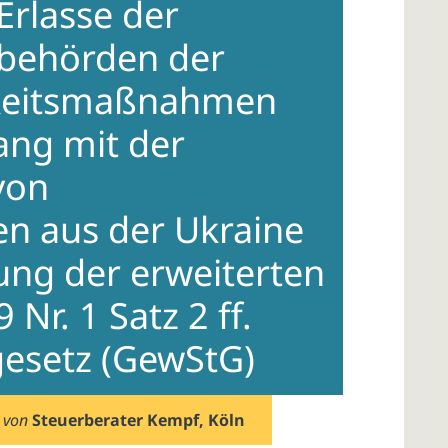
Erlasse der
zbehörden der
igkeitsmaßnahmen
ng mit der
von
en aus der Ukraine
ng der erweiterten
Nr. 1 Satz 2 ff.
esetz (GewStG)
von
Steuerberater Kempf, Köln