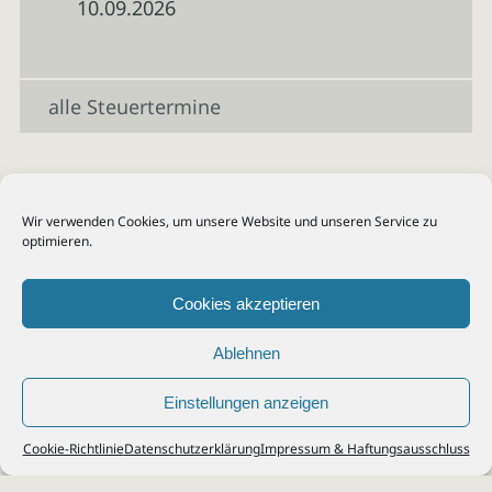
10.09.2026
alle Steuertermine
Wir verwenden Cookies, um unsere Website und unseren Service zu
optimieren.
Cookies akzeptieren
Ablehnen
Einstellungen anzeigen
© 2026
Steuerberater Kempf, Köln - Steuerberatung Poll, Porz, Deutz, Mülheim,
Cookie-Richtlinie
Datenschutzerklärung
Impressum & Haftungsausschluss
Vingst, Ostheim, Kalk, Humboldt, Gremberg