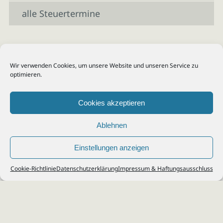
alle Steuertermine
Wir verwenden Cookies, um unsere Website und unseren Service zu
optimieren.
Cookies akzeptieren
Ablehnen
Einstellungen anzeigen
© 2026
Steuerberater Kempf, Köln - Steuerberatung Poll, Porz, Deutz, Mülheim,
Cookie-Richtlinie
Datenschutzerklärung
Impressum & Haftungsausschluss
Vingst, Ostheim, Kalk, Humboldt, Gremberg
Impressum
|
Datenschutz
Jobs & Karriere
Steuerberatung Köln
Formulare Download
Kontakt
Cookie-Richtlinie (EU)